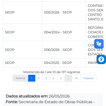
CONTRATA
DOS SERV
SEOP
005/2026 - SEOP
CENTRO DE
SANTO, EM
REFORMA 
SEOP
004/2024 - SEOP
CIDADE D
COBERTO 
CONTRATA
SEOP
006/2026 - SEOP
DOS SERV
ESTADO D
SEOP
054/2025 - SEOP
PAVIMENT
Mostrando de 1 até 10 de 137 registros
Anterior
1
2
3
4
5
…
14
Próximo
Dados atualizados em:
26/05/2026
Fonte:
Secretaria de Estado de Obras Públicas -