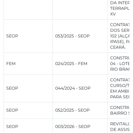
DA INTER
TERRAPLA
XV
CONTRATA
DOS SERV
SEOP
053/2025 - SEOP
102 (ALÇA
IPASE), P
CEARÁ.
CONSTRUÇ
FEM
024/2025 - FEM
04 - LOTE
RIO BRAN
CONTRATA
CURSO/TR
SEOP
044/2024 - SEOP
EM AMBIE
PARA SECR
CONSTRUÇ
SEOP
052/2025 - SEOP
BAIRRO SA
REVITALI
SEOP
003/2026 - SEOP
DE ASSIS 