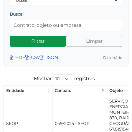
Busca
Filtrar
Limpar
PDF
CSV
JSON
Dicionário
Mostrar
registros
Entidade
Contrato
Objeto
Entidade
Contrato
Objeto
SERVIÇOS
ENERGIA 
MONTEIRO
830, BAIR
SEOP
049/2025 - SEOP
GEOGRÁFI
67.8151549