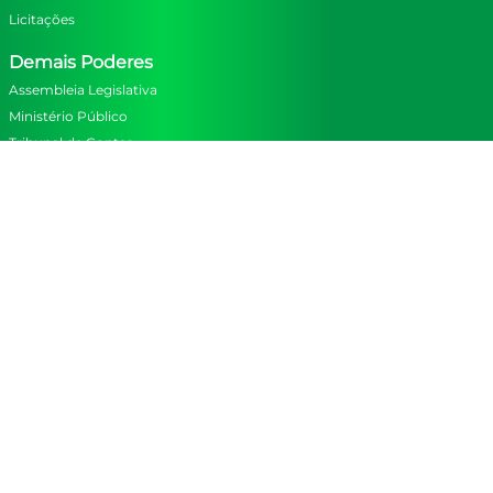
Licitações
Demais Poderes
Assembleia Legislativa
Ministério Público
Tribunal de Contas
Tríbunal de Justiça
Navegação
Mapa do Site
CONTROLADORIA GERAL DO ESTADO
Atendimento: Segunda a Sexta-Feira das 07:00 às 14:00
Rua Benjamin Constant, n° 907 - 1° e 2º andar - Centro
Rio Branco - Acre
mapa
69900-064
Todos os dados disponibilizados sob licença aberta.
Este site compatível com leitores de tela.