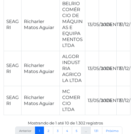
BELRIO
COMÉR
CIO DE
SEAG
Richarler
MÁQUIN
13/05/2026
VIGENTE
31/12/
RI
Matos Aguiar
AS E
EQUIPA
MENTOS
LTDA
ALGOR
INDUST
SEAG
Richarler
RIA
13/05/2026
VIGENTE
31/12/
RI
Matos Aguiar
AGRICO
LA LTDA
MC
SEAG
Richarler
COMER
13/05/2026
VIGENTE
31/12/
RI
Matos Aguiar
CIO
LTDA
Mostrando de 1 até 10 de 1.302 registros
Anterior
1
2
3
4
5
…
131
Próximo