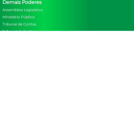
Demais Poderes
Assembleia Legislativa
Ministério Público
Tribunal de Contas
Tríbunal de Justiça
Navegação
Mapa do Site
Aviso
Informamos que, em atendimento à legislação eleitoral vigente,
especialmente à Lei Federal nº 9.504/1997, as redes sociais estão
temporariamente fora do ar. A medida atende às normas que
regem a comunicação institucional durante o período eleitoral,
garantindo o cumprimento das determinações legais aplicáveis
aos órgãos públicos.
Redes Sociais
Facebook
Instagram
YouTube