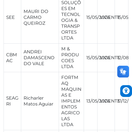
SOLUÇÕ
ES EM
MAURI DO
TECNOL
SEE
CARMO
15/05/2026
VIGENTE
15/05/
OGIA &
QUEIROZ
TRANSP
ORTES
LTDA
M &
ANDREI
CBM
PRODU
DAMASCENO
15/05/2026
VIGENTE
12/08/
AC
COES
DO VALE
LTDA
FORTM
AQ
MAQUIN
AS E
SEAG
Richarler
IMPLEM
13/05/2026
VIGENTE
31/12/
RI
Matos Aguiar
ENTOS
AGRICO
LAS
LTDA