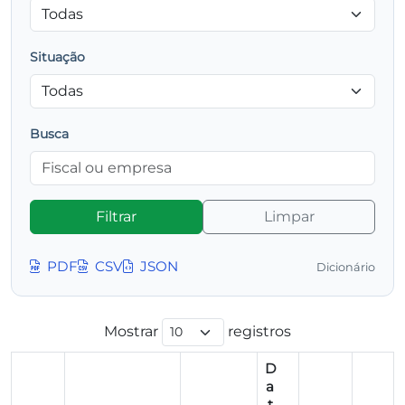
Situação
Busca
Filtrar
Limpar
PDF
CSV
JSON
Dicionário
Mostrar
registros
D
a
t