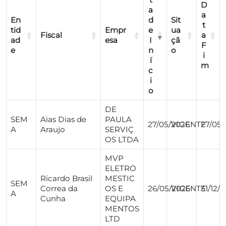
D
a
a
En
d
Sit
t
tid
Empr
e
ua
Fiscal
a
ad
esa
I
çã
F
e
n
o
i
í
m
c
i
o
DE
SEM
Aias Dias de
PAULA
27/05/2026
VIGENTE
27/05/
A
Araujo
SERVIÇ
OS LTDA
MVP
ELETRO
Ricardo Brasil
MESTIC
SEM
Correa da
OS E
26/05/2026
VIGENTE
31/12/
A
Cunha
EQUIPA
MENTOS
LTD