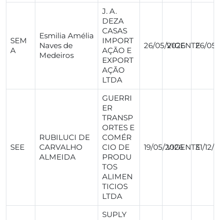
J. A.
DEZA
CASAS
Esmilia Amélia
SEM
IMPORT
Naves de
26/05/2026
VIGENTE
26/05
A
AÇÃO E
Medeiros
EXPORT
AÇÃO
LTDA
GUERRI
ER
TRANSP
ORTES E
RUBILUCI DE
COMÉR
SEE
CARVALHO
CIO DE
19/05/2026
VIGENTE
31/12/
ALMEIDA
PRODU
TOS
ALIMEN
TICIOS
LTDA
SUPLY