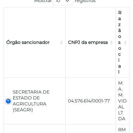
Mostrar
registros
R
a
z
ã
o
Órgão sancionador
CNPJ da empresa
s
o
c
i
a
l
M.
A.
SECRETARIA DE
M.
ESTADO DE
04.576.614/0001-77
VID
AGRICULTURA
AL
(SEAGRI)
LT
DA
RM