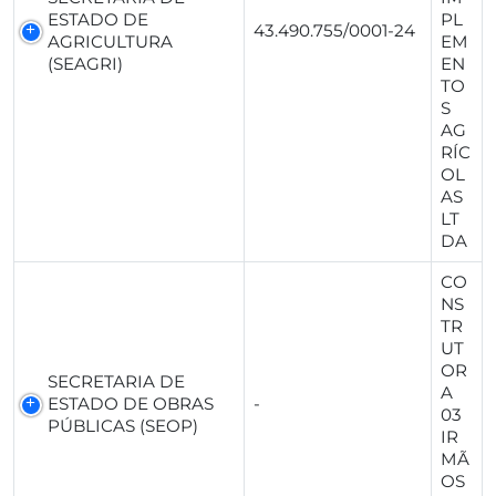
ESTADO DE
PL
43.490.755/0001-24
AGRICULTURA
EM
(SEAGRI)
EN
TO
S
AG
RÍC
OL
AS
LT
DA
CO
NS
TR
UT
OR
SECRETARIA DE
A
ESTADO DE OBRAS
-
03
PÚBLICAS (SEOP)
IR
MÃ
OS