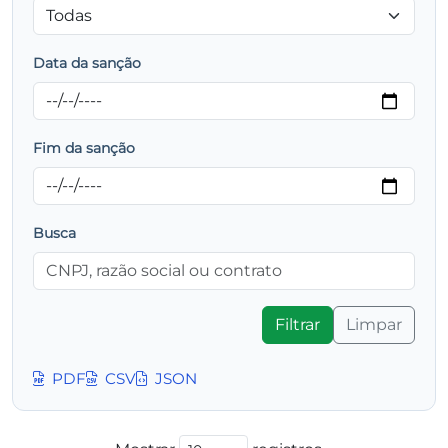
Data da sanção
Fim da sanção
Busca
Filtrar
Limpar
PDF
CSV
JSON